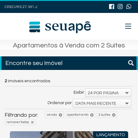
CRECI/RS 27.341-J
Apartamentos à Venda com 2 Suítes
Encontre seu Imóvel
2
imóveis encontrados
Exibir
24 POR PÁGINA
Ordenar por
DATA MAIS RECENTE
Filtrando por:
venda
apartamento
2 suítes
remover todos
LANÇAMENTO