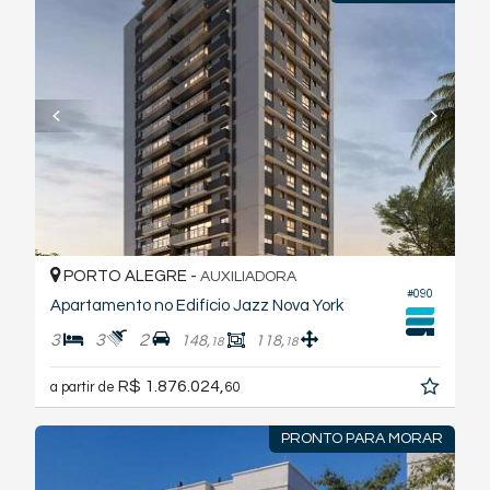
PORTO ALEGRE -
AUXILIADORA
#090
Apartamento no Edifício Jazz Nova York
3
3
2
148,
118,
18
18
R$ 1.876.024,
a partir de
60
PRONTO PARA MORAR