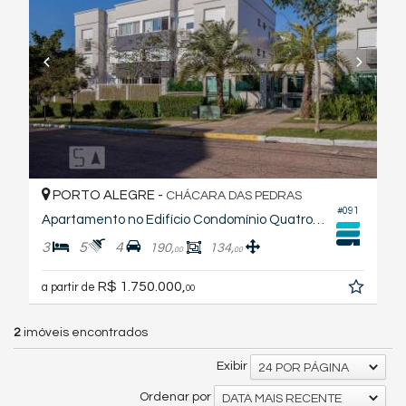
PORTO ALEGRE -
CHÁCARA DAS PEDRAS
#091
Apartamento no Edifício Condomínio Quatro Estações
3
5
4
190,
134,
00
00
R$ 1.750.000,
a partir de
00
2
imóveis encontrados
Exibir
24 POR PÁGINA
Ordenar por
DATA MAIS RECENTE