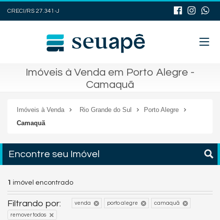
CRECI/RS 27.341-J
Imóveis à Venda em Porto Alegre -
Camaquã
Imóveis à Venda
Rio Grande do Sul
Porto Alegre
Camaquã
Encontre seu Imóvel
1
imóvel encontrado
Filtrando por:
venda
porto alegre
camaquã
remover todos