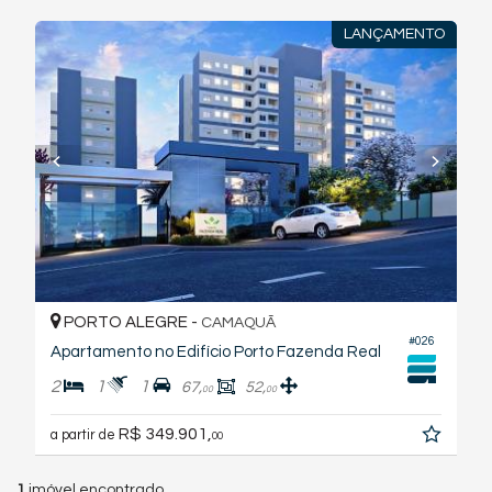
LANÇAMENTO
PORTO ALEGRE -
CAMAQUÃ
#026
Apartamento no Edifício Porto Fazenda Real
2
1
1
67,
52,
00
00
R$ 349.901,
a partir de
00
1
imóvel encontrado