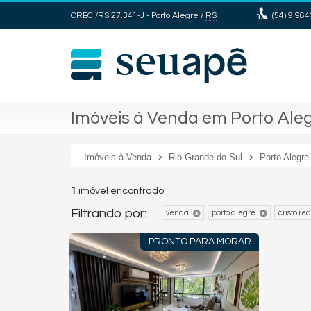
CRECI/RS 27.341-J
- Porto Alegre /
RS
(54)
9.964
Imóveis à Venda em Porto Aleg
Imóveis à Venda
Rio Grande do Sul
Porto Alegre
1
imóvel encontrado
Filtrando por:
venda
porto alegre
cristo re
PRONTO PARA MORAR