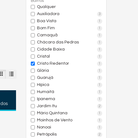
Bairros
Qualquer
Auxiliadora
3
Boa Vista
1
Bom Fim
1
Camaquã
1
Chácara das Pedras
1
Cidade Baixa
1
Cristal
1
Cristo Redentor
1
Glória
1
Guarujá
1
Hípica
1
Humaitá
1
Ipanema
1
ados
Jardim Itu
2
Mário Quintana
1
Moinhos de Vento
1
Nonoai
1
Petrópolis
2