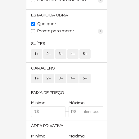
financiamento bancário
1
ESTÁGIO DA OBRA
Qualquer
Pronto para morar
1
SUÍTES
1+
2+
3+
4+
5+
GARAGENS
1+
2+
3+
4+
5+
FAIXA DE PREÇO
Mínimo
Máximo
ÁREA PRIVATIVA
Mínima
Máxima