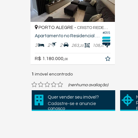
PORTO ALEGRE -
CRISTO REDENTOR
#095
Apartamento no Residencial Santiago
3
2
2
263,
108,
20
00
R$ 1.180.000,
00
1
imóvel encontrado
(nenhuma avaliação)
Quer vender seu imóvel?
Cadastre-se e anuncie
conosco