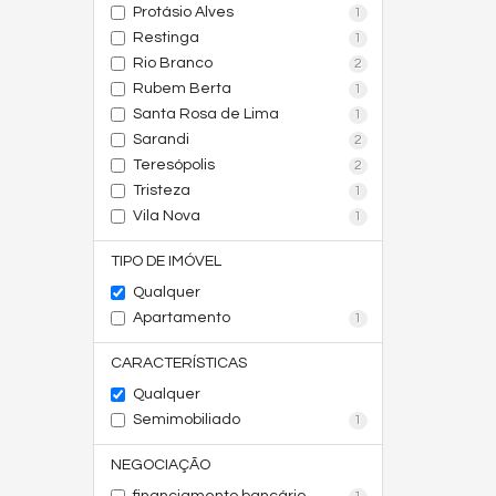
Protásio Alves
1
Restinga
1
Rio Branco
2
Rubem Berta
1
Santa Rosa de Lima
1
Sarandi
2
Teresópolis
2
Tristeza
1
Vila Nova
1
TIPO DE IMÓVEL
Qualquer
Apartamento
1
CARACTERÍSTICAS
Qualquer
Semimobiliado
1
NEGOCIAÇÃO