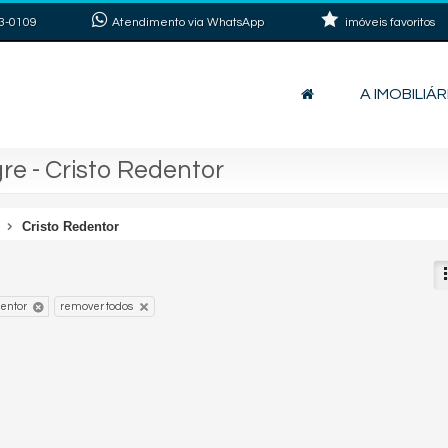
3-0109
Atendimento via WhatsApp
imóveis favoritos
A IMOBILIÁR
re - Cristo Redentor
Cristo Redentor
dentor
remover todos