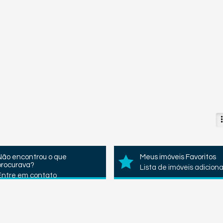
Não encontrou o que
Meus imóveis Favoritos
procurava?
Lista de imóveis adicion
Entre em contato