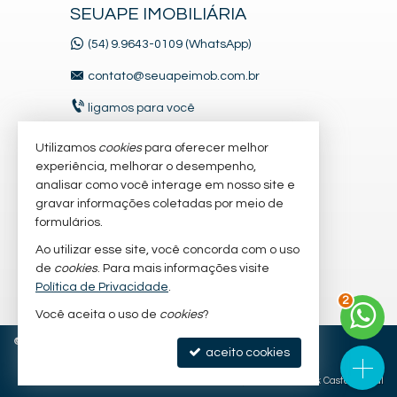
SEUAPE IMOBILIÁRIA
(54) 9.9643-0109 (WhatsApp)
contato@seuapeimob.com.br
ligamos para você
Utilizamos
cookies
para oferecer melhor
VEJA MAIS
experiência, melhorar o desempenho,
analisar como você interage em nosso site e
receba nosso newsletter
gravar informações coletadas por meio de
formulários.
cadastre seu imóvel
Ao utilizar esse site, você concorda com o uso
imóveis favoritos
de
cookies
. Para mais informações visite
2
Política de Privacidade
.
mapa de imóveis
Você aceita o uso de
cookies
?
©
2026
CRECI/RS 27.341-J
Política de Privacidade
aceito cookies
Site para imobiliárias
: Castel Digital