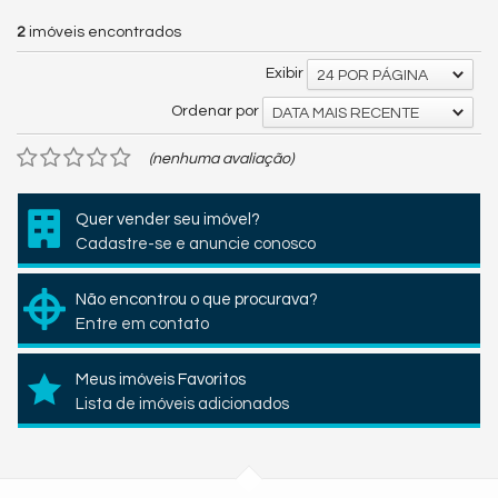
2
imóveis encontrados
Exibir
24 POR PÁGINA
Ordenar por
DATA MAIS RECENTE
(nenhuma avaliação)
Quer vender seu imóvel?
Cadastre-se e anuncie conosco
Não encontrou o que procurava?
Entre em contato
Meus imóveis Favoritos
Lista de imóveis adicionados