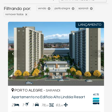
Filtrando por:
venda
porto alegre
sarandi
remover todos
LANÇAMENTO
PORTO ALEGRE -
SARANDI
#078
Apartamento no Edifício Alto Lindóia Resort
2
1
1
78,
63,
00
00