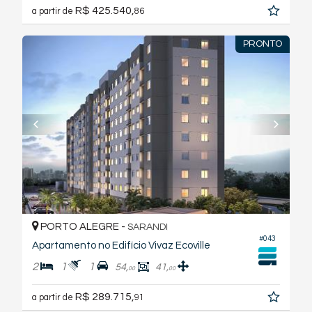
R$ 425.540,
a partir de
86
PRONTO
PORTO ALEGRE -
SARANDI
#043
Apartamento no Edifício Vivaz Ecoville
2
1
1
54,
41,
00
00
R$ 289.715,
a partir de
91