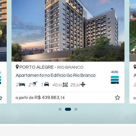
PORTO ALEGRE -
RIO BRANCO
#086
5
Apartamento no Edifício Go Rio Branco
A
2
2
1
40,
25,
53
53
R$ 439.863,
a partir de
14
a