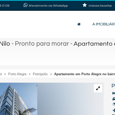
3-0109
Atendimento via WhatsApp
imóveis favoritos
A IMOBILIÁR
Nilo
- Pronto para morar
-
Apartamento e
ul
Porto Alegre
Petrópolis
Apartamento em Porto Alegre no bairr
P