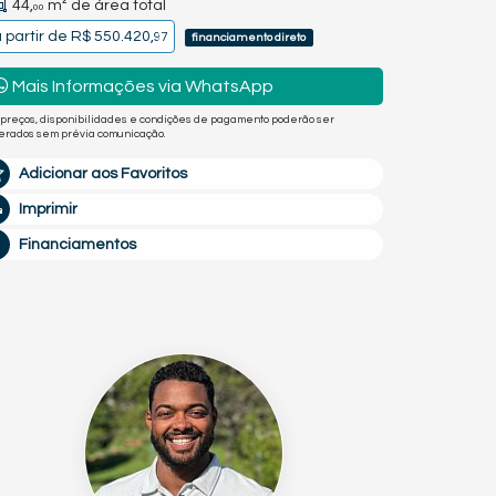
44,
m² de área total
00
 partir de
R$ 550.420,
97
financiamento direto
Mais Informações via WhatsApp
 preços, disponibilidades e condições de pagamento poderão ser
terados sem prévia comunicação.
Adicionar aos Favoritos
Imprimir
Financiamentos