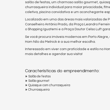
salão de festas, um charmoso salão gourmet, quiosqu
churrasqueira individual para maior privacidade, fi
coletiva, piscina convidativa e um aconchegante es
Localizado em uma das áreas mais valorizadas de Pet
Conselheiro Antônio Prado, da Praça Leandro Ferre
o Shopping Iguatemi e a Praça Doutor Celso Luft garan
Se você procura imóveis modernos em Porto Alegre, co
Hom Nilo da Melnick é a sua melhor escolha.
Interessado em viver com praticidade e estilo no H
mais detalhes e agendar sua visita!
Características do empreendimento:
Salão de festas
Salão gourmet
Quiosque com churrasqueira
Churrasqueira