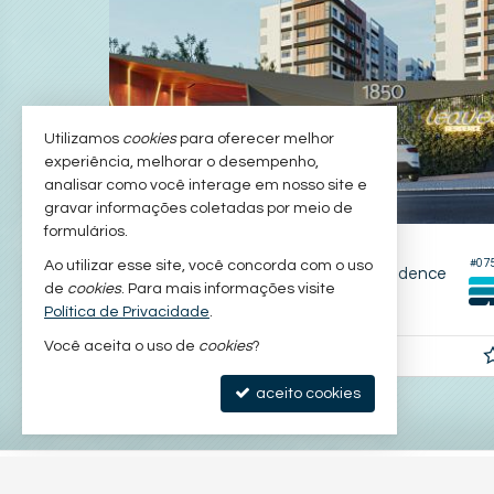
Utilizamos
cookies
para oferecer melhor
experiência, melhorar o desempenho,
analisar como você interage em nosso site e
gravar informações coletadas por meio de
formulários.
PORTO ALEGRE -
CRISTAL
#077
#07
Ao utilizar esse site, você concorda com o uso
nte
Apartamento no Edifício Leaves Residence
de
cookies
. Para mais informações visite
3
1
1
83,
68,
Política de Privacidade
.
00
00
Você aceita o uso de
cookies
?
R$ 601.100,
a partir de
00
aceito cookies