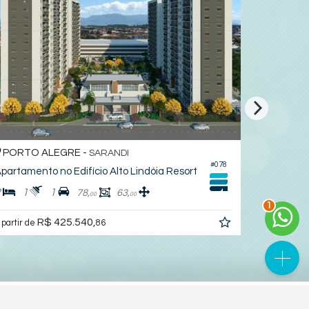
PORTO ALEGRE -
PORTO 
SARANDI
#078
partamento no Edifício Alto Lindóia Resort
Apartamen
2
1
1
2
1
78,
63,
2
00
00
R$ 425.540,
 partir de
86
a partir de