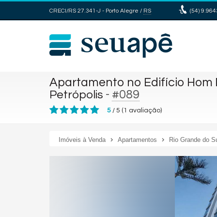
CRECI/RS 27.341-J
- Porto Alegre /
RS
(54)
9.964
Apartamento no Edifício Hom 
-
#089
Petrópolis
5
/
5
(
1
avaliação)
Imóveis à Venda
Apartamentos
Rio Grande do S