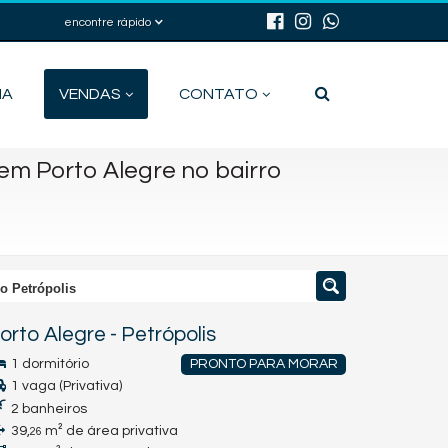
encontre rápido
IA
VENDAS
CONTATO
m Porto Alegre no bairro
o Petrópolis
orto Alegre
-
Petrópolis
1 dormitório
PRONTO PARA MORAR
1 vaga (Privativa)
2 banheiros
39,
m² de área privativa
26