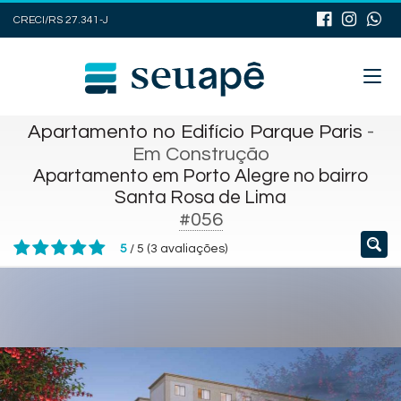
CRECI/RS 27.341-J
Apartamento no Edifício Parque Paris
-
Em Construção
Apartamento em Porto Alegre no bairro
Santa Rosa de Lima
#056
5
/
5
(
3
avaliações)