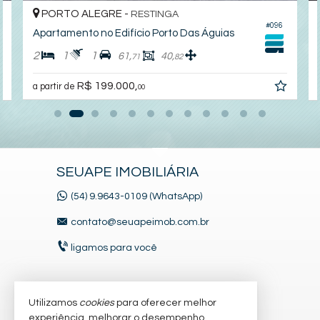
PORTO ALEGRE -
RESTINGA
#096
Apartamento no Edifício Porto Das Águias
2
1
1
61,
40,
71
82
R$ 199.000,
a partir de
00
SEUAPE IMOBILIÁRIA
(54) 9.9643-0109 (WhatsApp)
contato@seuapeimob.com.br
ligamos para você
VEJA MAIS
Utilizamos
cookies
para oferecer melhor
experiência, melhorar o desempenho,
receba nosso newsletter