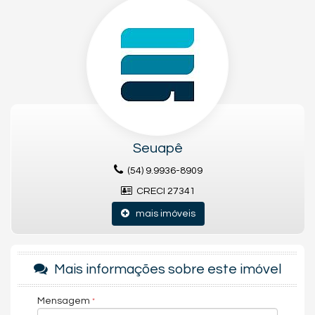
Conquiste seu primeiro imóvel com as facilidades de
financiamento em Porto Alegre, no bairro Santa Rosa de Lima,
no Parque Paris, um empreendimento da Construtora Tenda
com lazer completo e excelente localização próximo a
importantes pontos da cidade!
O Parque Paris oferece bicicletário para um estilo de vida
saudável, churrasqueira para seus momentos de lazer ao ar
livre, Espaço Relax para descanso, Fitness Externo para cuidar
da saúde, Pet Place para seu animal de estimação, Play Baby e
Play Kids para a diversão das crianças, Praça do Chimarrão
Seuapê
para momentos de convívio, Praça do Fogo para noites
agradáveis, Praça dos Sabores para piqueniques, Redário para
(54) 9.9936-8909
relaxar e Salão de Festas com churrasqueira para celebrações
CRECI 27341
especiais.
mais imóveis
Localizado a apenas 5 minutos da Havan, Supermercados
Stock Center e Atacadão, próximo à FIERGS e à importante
Avenida Assis Brasil, o Parque Paris oferece praticidade e fácil
acesso a diversas opções de comércio e serviços em Porto
Mais informações sobre este imóvel
Alegre.
Realize o sonho da sua casa própria com financiamento
Mensagem
facilitado no Parque Paris! Entre em contato com a nossa