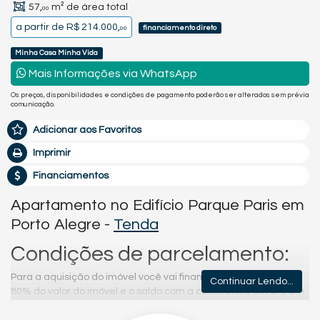
57,
m² de área total
00
a partir de
R$ 214.000,
financiamento direto
00
Minha Casa Minha Vida
Mais Informações via WhatsApp
Os preços, disponibilidades e condições de pagamento poderão ser alterados sem prévia
comunicação.
Adicionar aos Favoritos
Imprimir
Financiamentos
Apartamento no Edifício Parque Paris em
Porto Alegre -
Tenda
Condições de parcelamento:
Para a aquisição do imóvel você vai financiar com a caixa até
Continuar Lendo...
80% do valor do imóvel e o saldo com a construtora em até em
60x. Ficando ele 100% parcelado! Aproveite.