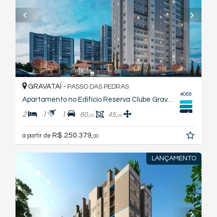
GRAVATAÍ -
PASSO DAS PEDRAS
#068
Apartamento no Edifício Reserva Clube Gravataí
2
1
1
60,
45,
00
00
R$ 250.379,
a partir de
00
LANÇAMENTO