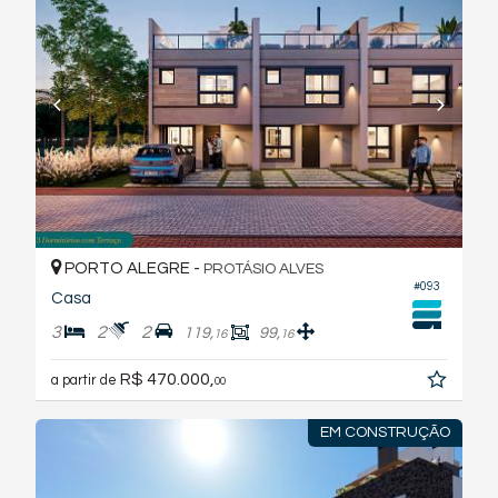
PORTO ALEGRE -
PROTÁSIO ALVES
#093
Casa
3
2
2
119,
99,
16
16
R$ 470.000,
a partir de
00
EM CONSTRUÇÃO