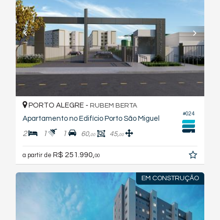
PORTO ALEGRE -
RUBEM BERTA
#024
Apartamento no Edifício Porto São Miguel
2
1
1
60,
45,
00
00
R$ 251.990,
a partir de
00
EM CONSTRUÇÃO