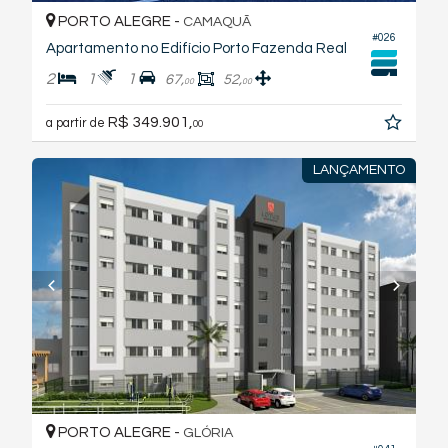
PORTO ALEGRE -
CAMAQUÃ
#026
Apartamento no Edifício Porto Fazenda Real
2
1
1
67,
52,
00
00
R$ 349.901,
a partir de
00
LANÇAMENTO
PORTO ALEGRE -
GLÓRIA