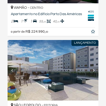
VIAMÃO -
CENTRO
#035
Apartamento no Edifício Porto Das Américas
2
1
1
55,
40,
00
00
R$ 224.990,
a partir de
00
LANÇAMENTO
SÃO LEOPOLDO -
FEITORIA