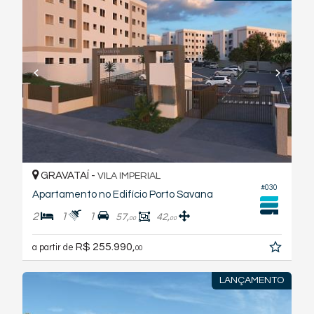
GRAVATAÍ -
VILA IMPERIAL
#030
Apartamento no Edifício Porto Savana
2
1
1
57,
42,
00
00
R$ 255.990,
a partir de
00
LANÇAMENTO