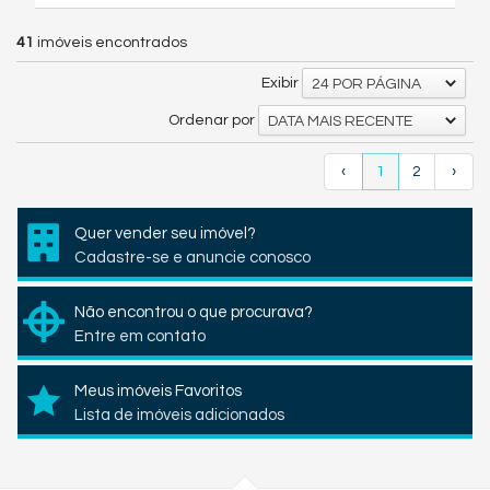
41
imóveis encontrados
Exibir
24 POR PÁGINA
Ordenar por
DATA MAIS RECENTE
‹
1
2
›
Quer vender seu imóvel?
Cadastre-se e anuncie conosco
Não encontrou o que procurava?
Entre em contato
Meus imóveis Favoritos
Lista de imóveis adicionados