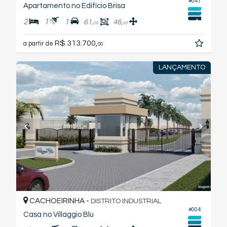
#041
Apartamento no Edifício Brisa
2
1
1
61,
46,
00
00
R$ 313.700,
a partir de
00
LANÇAMENTO
CACHOEIRINHA -
DISTRITO INDUSTRIAL
#004
Casa no Villaggio Blu