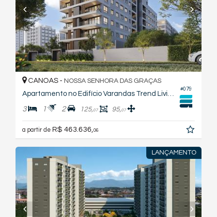
CANOAS -
NOSSA SENHORA DAS GRAÇAS
#079
Apartamento no Edifício Varandas Trend Living
3
1
2
125,
95,
07
07
R$ 463.636,
a partir de
06
LANÇAMENTO