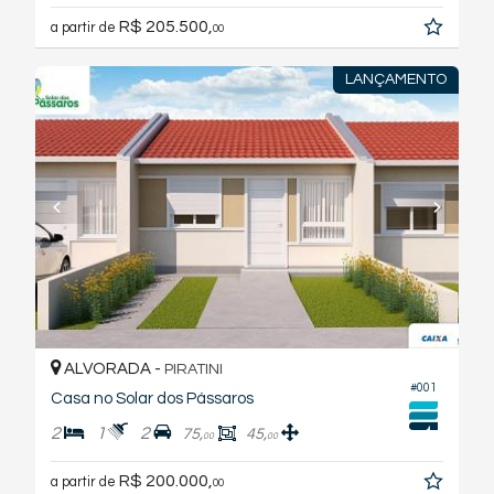
R$ 205.500,
a partir de
00
LANÇAMENTO
ALVORADA -
PIRATINI
#001
Casa no Solar dos Pássaros
2
1
2
75,
45,
00
00
R$ 200.000,
a partir de
00