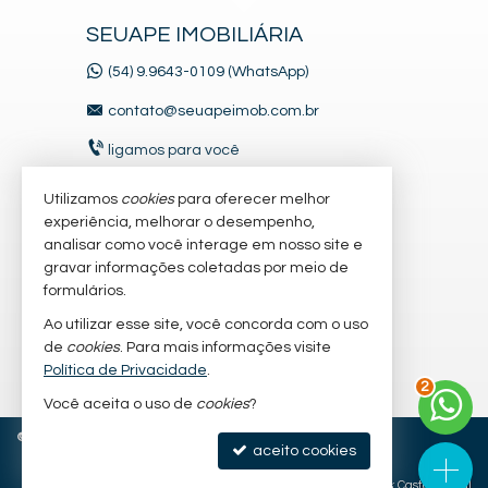
SEUAPE IMOBILIÁRIA
(54) 9.9643-0109 (WhatsApp)
contato@seuapeimob.com.br
ligamos para você
Utilizamos
cookies
para oferecer melhor
VEJA MAIS
experiência, melhorar o desempenho,
analisar como você interage em nosso site e
receba nosso newsletter
gravar informações coletadas por meio de
formulários.
cadastre seu imóvel
Ao utilizar esse site, você concorda com o uso
imóveis favoritos
de
cookies
. Para mais informações visite
Política de Privacidade
.
mapa de imóveis
3
Você aceita o uso de
cookies
?
©
2026
CRECI/RS 27.341-J
Política de Privacidade
aceito cookies
Site para imobiliárias
: Castel Digital