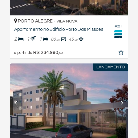
PORTO ALEGRE -
VILA NOVA
#021
Apartamento no Edifício Porto Das Missões
2
1
1
60,
45,
00
00
R$ 234.990,
a partir de
00
LANÇAMENTO