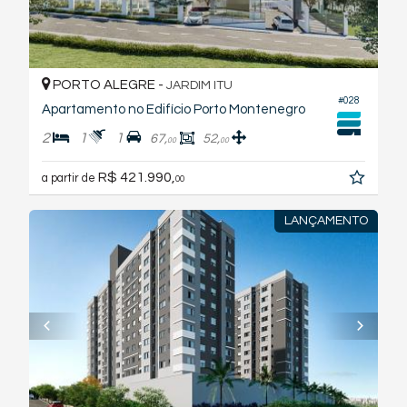
PORTO ALEGRE -
JARDIM ITU
#028
Apartamento no Edifício Porto Montenegro
2
1
1
67,
52,
00
00
R$ 421.990,
a partir de
00
LANÇAMENTO