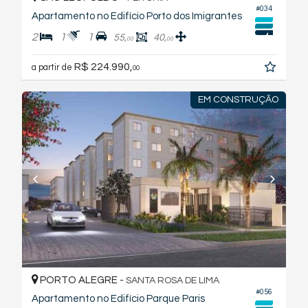
#034
Apartamento no Edifício Porto dos Imigrantes
2
1
1
55,
40,
00
00
R$ 224.990,
a partir de
00
EM CONSTRUÇÃO
PORTO ALEGRE -
SANTA ROSA DE LIMA
#056
Apartamento no Edifício Parque Paris