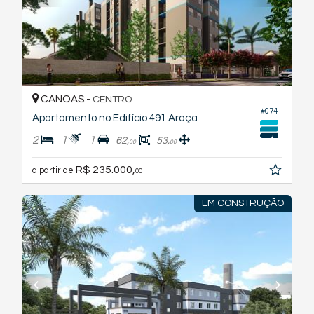
CANOAS -
CENTRO
#074
Apartamento no Edifício 491 Araça
2
1
1
62,
53,
00
00
R$ 235.000,
a partir de
00
EM CONSTRUÇÃO