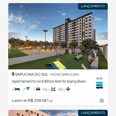
LANÇAMENTO
SAPUCAIA DO SUL -
NOVA SAPUCAIA
#050
Apartamento no Edifício Bento Gonçalves
2
1
1
63,
48,
00
00
R$ 258.081,
a partir de
00
LANÇAMENTO