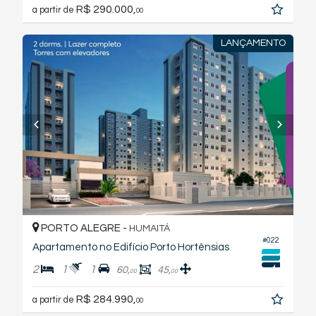
R$ 290.000,
a partir de
00
LANÇAMENTO
PORTO ALEGRE -
HUMAITÁ
#022
Apartamento no Edifício Porto Hortênsias
2
1
1
60,
45,
00
00
R$ 284.990,
a partir de
00