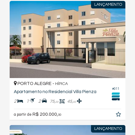
LANÇAMENTO
PORTO ALEGRE -
HÍPICA
#011
Apartamento no Residencial Villa Pienza
2
1
2
75,
45,
00
00
R$ 200.000,
a partir de
00
LANÇAMENTO