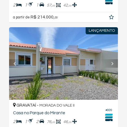
2
1
1
57,
42,
00
00
R$ 214.000,
a partir de
00
LANÇAMENTO
GRAVATAÍ -
MORADA DO VALE II
#009
Casa no Parque do Mirante
2
1
2
76,
46,
00
00