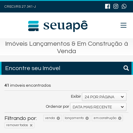
CRECI/RS 27.341-J
Imóveis Lançamentos & Em Construção à
Venda
Encontre seu Imóvel
41
imóveis encontrados
Exibir
24 POR PÁGINA
Ordenar por
DATA MAIS RECENTE
Filtrando por:
venda
lançamento
em construção
remover todos