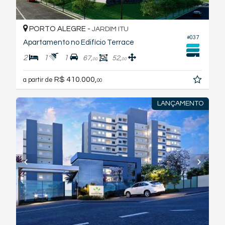
PORTO ALEGRE -
JARDIM ITU
#037
Apartamento no Edifício Terrace
2
1
1
67,
52,
00
00
R$ 410.000,
a partir de
00
LANÇAMENTO