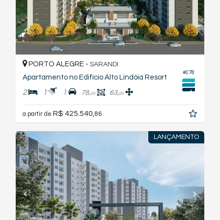
PORTO ALEGRE -
SARANDI
#078
Apartamento no Edifício Alto Lindóia Resort
2
1
1
78,
63,
00
00
R$ 425.540,
a partir de
86
LANÇAMENTO