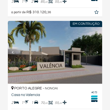
3
1
2
85,
55,
00
00
R$ 310.120,
a partir de
36
EM CONTRUÇÃO
PORTO ALEGRE -
NONOAI
#073
Casa no Valencia
2
1
1
70,
55,
00
00