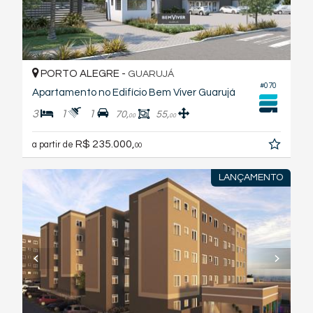
PORTO ALEGRE -
GUARUJÁ
#070
Apartamento no Edifício Bem Viver Guarujá
3
1
1
70,
55,
00
00
R$ 235.000,
a partir de
00
LANÇAMENTO