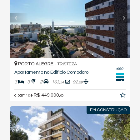
PORTO ALEGRE -
TRISTEZA
#092
Apartamento no Edifício Comodoro
3
3
2
163,
92,
54
29
R$ 449.000,
a partir de
00
EM CONSTRUÇÃO