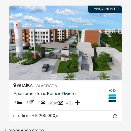
LANÇAMENTO
GUAÍBA -
ALVORADA
#040
Apartamento no Edifício Riviera
1
1
1
68,
45,
93
00
R$ 205.000,
a partir de
00
1
imóvel encontrado