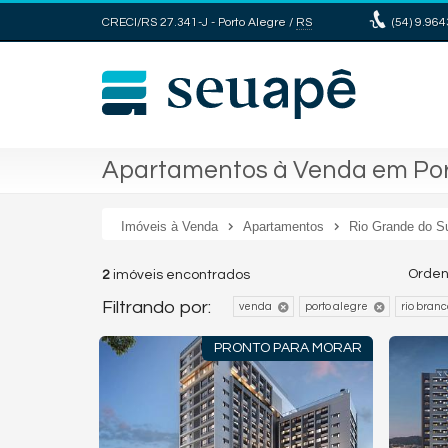
CRECI/RS 27.341-J
- Porto Alegre /
RS
(54)
9.964
Apartamentos à Venda em Port
Imóveis à Venda
Apartamentos
Rio Grande do S
Orden
2
imóveis encontrados
Filtrando por:
venda
porto alegre
rio branc
PRONTO PARA MORAR