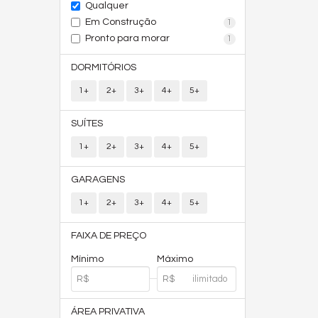
Qualquer
Em Construção
1
Pronto para morar
1
DORMITÓRIOS
1+
2+
3+
4+
5+
SUÍTES
1+
2+
3+
4+
5+
GARAGENS
1+
2+
3+
4+
5+
FAIXA DE PREÇO
Mínimo
Máximo
ÁREA PRIVATIVA