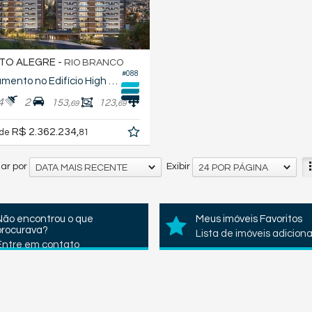
TO ALEGRE -
RIO BRANCO
#088
Apartamento no Edifício High Garden Rio Branco
4
2
153,
123,
69
69
R$ 2.362.234,
 de
81
ar por
Exibir
DATA MAIS RECENTE
24 POR PÁGINA
Não encontrou o que
Meus imóveis Favoritos
procurava?
Lista de imóveis adicion
Entre em contato