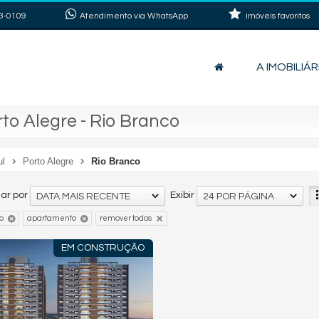
3-0109
Atendimento via WhatsApp
imóveis favoritos
A IMOBILIÁR
o Alegre - Rio Branco
ul
Porto Alegre
Rio Branco
ar por
Exibir
DATA MAIS RECENTE
24 POR PÁGINA
o
apartamento
remover todos
EM CONSTRUÇÃO