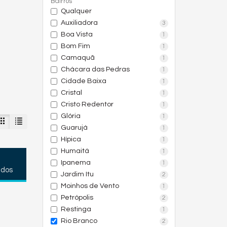
Bairros
Qualquer
Auxiliadora
3
Boa Vista
1
Bom Fim
1
Camaquã
1
Chácara das Pedras
1
Cidade Baixa
1
Cristal
1
Cristo Redentor
1
Glória
1
Guarujá
1
Hípica
1
Humaitá
1
Ipanema
1
ados
Jardim Itu
2
Moinhos de Vento
1
Petrópolis
2
Restinga
1
Rio Branco
2