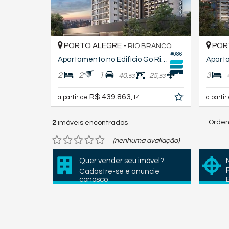
PORTO ALEGRE -
POR
RIO BRANCO
#086
Apartamento no Edifício Go Rio Branco
2
2
1
3
40,
25,
53
53
R$ 439.863,
a partir de
14
a partir
Orden
2
imóveis encontrados
(nenhuma avaliação)
Quer vender seu imóvel?
Cadastre-se e anuncie
conosco